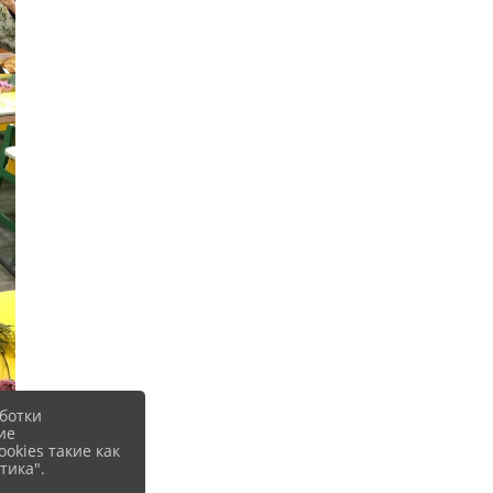
ботки
ие
okies такие как
тика".