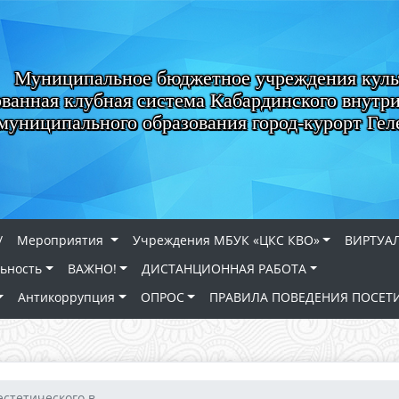
Муниципальное бюджетное учреждения кул
ванная клубная система Кабардинского внутри
муниципального образования город-курорт Ге
/
Мероприятия
Учреждения МБУК «ЦКС КВО»
ВИРТУА
льность
ВАЖНО!
ДИСТАНЦИОННАЯ РАБОТА
Антикоррупция
ОПРОС
ПРАВИЛА ПОВЕДЕНИЯ ПОСЕТ
стетического в...