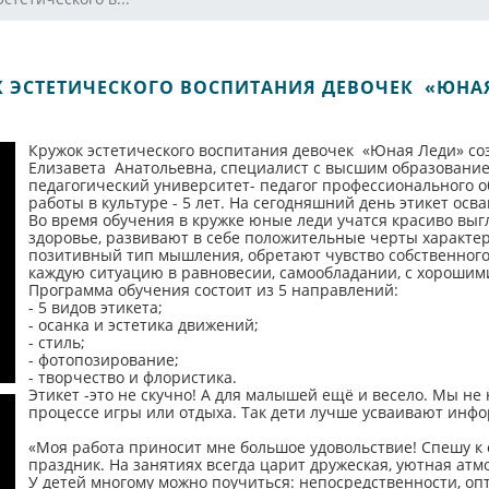
 ЭСТЕТИЧЕСКОГО ВОСПИТАНИЯ ДЕВОЧЕК «ЮНА
Кружок эстетического воспитания девочек «Юная Леди» соз
Елизавета Анатольевна, специалист с высшим образовани
педагогический университет- педагог профессионального об
работы в культуре - 5 лет. На сегодняшний день этикет осва
Во время обучения в кружке юные леди учатся красиво выгля
здоровье, развивают в себе положительные черты характе
позитивный тип мышления, обретают чувство собственного 
каждую ситуацию в равновесии, самообладании, с хорошим
Программа обучения состоит из 5 направлений:
- 5 видов этикета;
- осанка и эстетика движений;
- стиль;
- фотопозирование;
- творчество и флористика.
Этикет -это не скучно! А для малышей ещё и весело. Мы не
процессе игры или отдыха. Так дети лучше усваивают инфор
«Моя работа приносит мне большое удовольствие! Спешу к
праздник. На занятиях всегда царит дружеская, уютная атм
У детей многому можно поучиться: непосредственности, опт