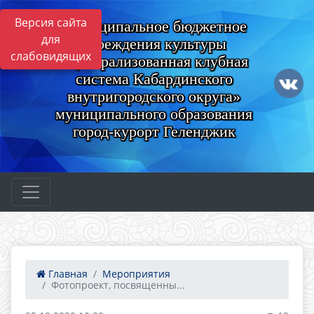
Версия сайта
Муниципальное бюджетное
для
учреждения культуры
слабовидящих
«Централизованная клубная
система Кабардинского
внутригородского округа»
муниципального образования
город-курорт Геленджик
Главная
Мероприятия
Фотопроект, посвященны...