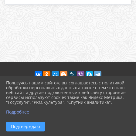
Пользуясь нашим сайтом, вы соглашаетесь с политикой
обработки персональных данных а также с тем что наш
веб-сайт и другие подключенные к веб-сайту сторонние
2026 г. dkkab.gelendzhik-kult.ru
сервисы используют cookies такие как Яндекс Метрика,
Вход
"Госуслуги", "PRO.Культура", "Спутник аналитика".
Карта сайта
^
Политика обработки персональных данных
Подробнее
Сделано на KubCMS
Разработка и поддержка
Подтверждаю