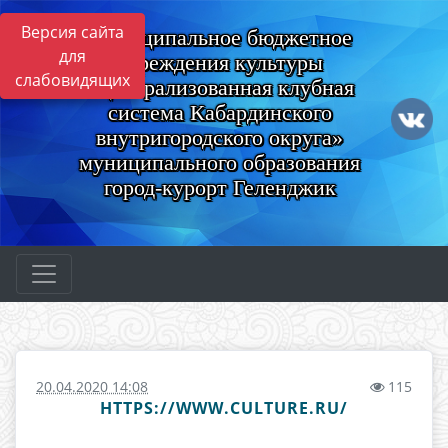
Версия сайта
Муниципальное бюджетное
для
учреждения культуры
слабовидящих
«Централизованная клубная
система Кабардинского
внутригородского округа»
муниципального образования
город-курорт Геленджик
20.04.2020 14:08
115
HTTPS://WWW.CULTURE.RU/