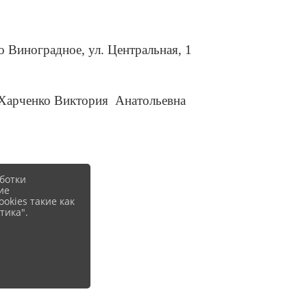
о Виноградное, ул. Центральная, 1
Харченко Виктория Анатольевна
ботки
ие
okies такие как
тика".