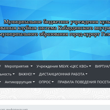
Муниципальное бюджетное учреждения кул
ванная клубная система Кабардинского внутри
муниципального образования город-курорт Ге
/
Мероприятия
Учреждения МБУК «ЦКС КВО»
ВИРТУА
льность
ВАЖНО!
ДИСТАНЦИОННАЯ РАБОТА
Антикоррупция
ОПРОС
ПРАВИЛА ПОВЕДЕНИЯ ПОСЕТ
щая информация