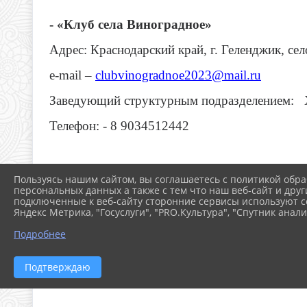
- «Клуб села Виноградное»
Адрес: Краснодарский край, г. Геленджик, сел
е-
mail
–
clubvinogradnoe
2023@
mail
.
ru
Заведующий структурным подразделением: 
Телефон: - 8 9034512442
Пользуясь нашим сайтом, вы соглашаетесь с политикой обра
персональных данных а также с тем что наш веб-сайт и друг
подключенные к веб-сайту сторонние сервисы используют co
Яндекс Метрика, "Госуслуги", "PRO.Культура", "Спутник анали
Подробнее
Подтверждаю