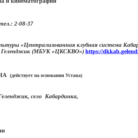
ва и кинематографии
ел.: 2-08-37
ьтуры «Централизованная клубная система Кабард
рт Геленджик (МБУК «ЦКСКВО»)
https://dkkab.gelend
ВНА
(действует на основании Устава)
Геленджик, село Кабардинка,
ии