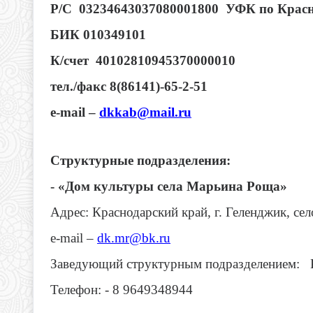
Р/С 03234643037080001800 УФК по Кр
БИК 010349101
К/счет 40102810945370000010
тел./факс 8(86141)-65-2-51
е-mail –
dkkab@mail.ru
Структурные подразделения:
- «Дом культуры села Марьина Роща»
Адрес: Краснодарский край, г. Геленджик, се
е
-mail –
dk.mr@bk.ru
Заведующий структурным подразделением: 
Телефон: - 8 9649348944