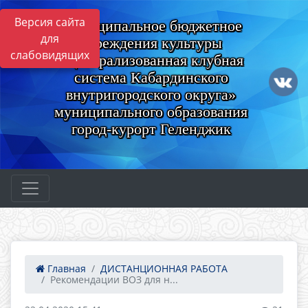
Версия сайта
Муниципальное бюджетное
для
учреждения культуры
слабовидящих
«Централизованная клубная
система Кабардинского
внутригородского округа»
муниципального образования
город-курорт Геленджик
Главная
ДИСТАНЦИОННАЯ РАБОТА
Рекомендации ВОЗ для н...