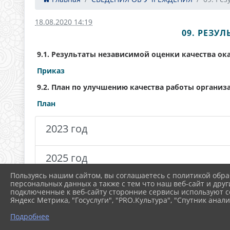
18.08.2020 14:19
09. РЕЗУ
9.1. Результаты независимой оценки качества ок
Приказ
9.2. План по улучшению качества работы организ
План
2023 год
2025 год
Пользуясь нашим сайтом, вы соглашаетесь с политикой обра
персональных данных а также с тем что наш веб-сайт и друг
подключенные к веб-сайту сторонние сервисы используют co
Яндекс Метрика, "Госуслуги", "PRO.Культура", "Спутник анали
Подробнее