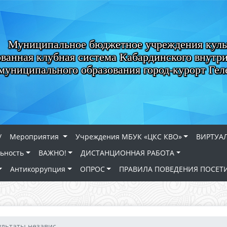
Муниципальное бюджетное учреждения кул
ванная клубная система Кабардинского внутри
муниципального образования город-курорт Ге
/
Мероприятия
Учреждения МБУК «ЦКС КВО»
ВИРТУА
льность
ВАЖНО!
ДИСТАНЦИОННАЯ РАБОТА
Антикоррупция
ОПРОС
ПРАВИЛА ПОВЕДЕНИЯ ПОСЕТ
ультаты независ...