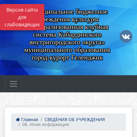
Версия сайта
Муниципальное бюджетное
для
учреждения культуры
слабовидящих
«Централизованная клубная
система Кабардинского
внутригородского округа»
муниципального образования
город-курорт Геленджик
Главная
СВЕДЕНИЯ ОБ УЧРЕЖДЕНИЯ
08. Иная информация