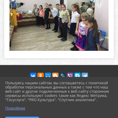
Пользуясь нашим сайтом, вы соглашаетесь с политикой
обработки персональных данных а также с тем что наш
веб-сайт и другие подключенные к веб-сайту сторонние
2026 г. dkkab.gelendzhik-kult.ru
сервисы используют cookies такие как Яндекс Метрика,
Вход
"Госуслуги", "PRO.Культура", "Спутник аналитика".
Карта сайта
^
Политика обработки персональных данных
Подробнее
Сделано на KubCMS