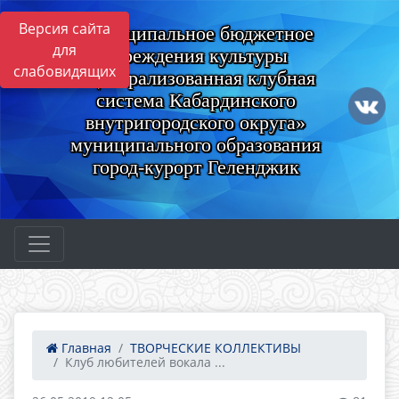
Версия сайта
Муниципальное бюджетное
для
учреждения культуры
слабовидящих
«Централизованная клубная
система Кабардинского
внутригородского округа»
муниципального образования
город-курорт Геленджик
Главная
ТВОРЧЕСКИЕ КОЛЛЕКТИВЫ
Клуб любителей вокала ...