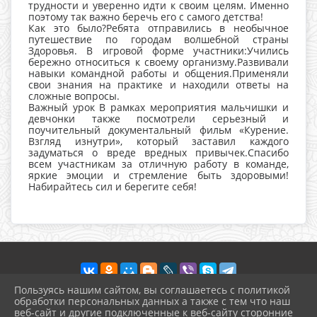
трудности и уверенно идти к своим целям. Именно
поэтому так важно беречь его с самого детства!
Как это было?Ребята отправились в необычное
путешествие по городам волшебной страны
Здоровья. В игровой форме участники:Учились
бережно относиться к своему организму.Развивали
навыки командной работы и общения.Применяли
свои знания на практике и находили ответы на
сложные вопросы.
Важный урок В рамках мероприятия мальчишки и
девчонки также посмотрели серьезный и
поучительный документальный фильм «Курение.
Взгляд изнутри», который заставил каждого
задуматься о вреде вредных привычек.Спасибо
всем участникам за отличную работу в команде,
яркие эмоции и стремление быть здоровыми!
Набирайтесь сил и берегите себя!
Пользуясь нашим сайтом, вы соглашаетесь с политикой
обработки персональных данных а также с тем что наш
веб-сайт и другие подключенные к веб-сайту сторонние