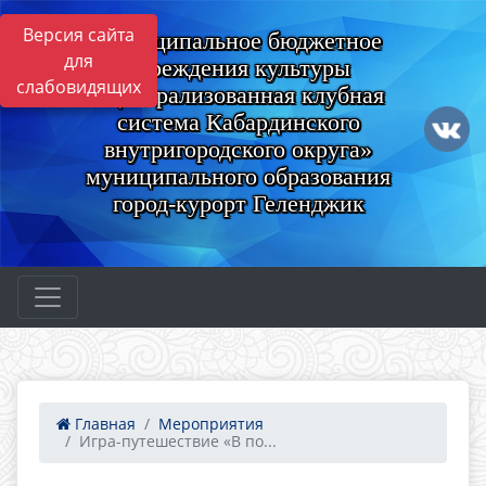
Версия сайта
Муниципальное бюджетное
для
учреждения культуры
слабовидящих
«Централизованная клубная
система Кабардинского
внутригородского округа»
муниципального образования
город-курорт Геленджик
Главная
Мероприятия
Игра-путешествие «В по...