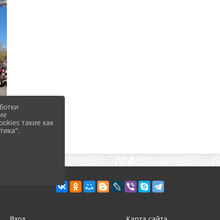
ботки
ие
okies такие как
тика".
Вход
Карта сайта