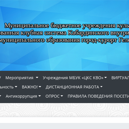
Муниципальное бюджетное учреждения кул
ванная клубная система Кабардинского внутри
муниципального образования город-курорт Ге
/
Мероприятия
Учреждения МБУК «ЦКС КВО»
ВИРТУА
льность
ВАЖНО!
ДИСТАНЦИОННАЯ РАБОТА
Антикоррупция
ОПРОС
ПРАВИЛА ПОВЕДЕНИЯ ПОСЕТ