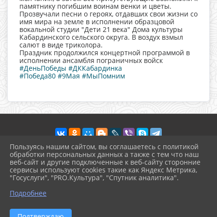
памятнику погибшим воинам венки и цветы.
Прозвучали песни о героях, отдавших свои жизни со
имя мира на земле в исполнении образцовой
вокальной студии "Дети 21 века" Дома культуры
Кабардинского сельского округа. В воздух взмыл
салют в виде триколора.
Праздник продолжился концертной программой в
исполнении ансамбля пограничных войск
#ДеньПобеды
#ДККабардинка
#Победа80
#9Мая
#МыПомним
Пользуясь нашим сайтом, вы соглашаетесь с политикой
обработки персональных данных а также с тем что наш
веб-сайт и другие подключенные к веб-сайту сторонние
2026 г. dkkab.gelendzhik-kult.ru
сервисы используют cookies такие как Яндекс Метрика,
Вход
"Госуслуги", "PRO.Культура", "Спутник аналитика".
Карта сайта
^
Политика обработки персональных данных
Подробнее
Сделано на KubCMS
Разработка и поддержка
Подтверждаю