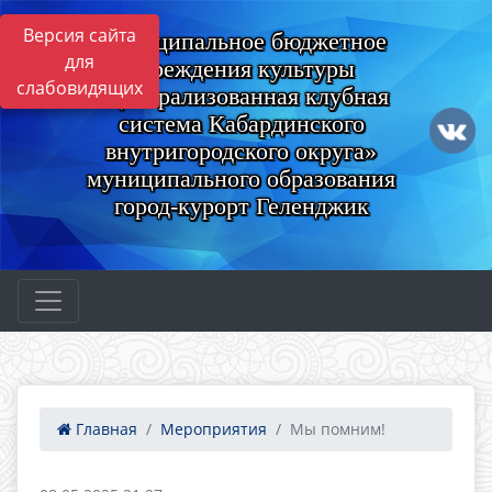
Версия сайта
Муниципальное бюджетное
для
учреждения культуры
слабовидящих
«Централизованная клубная
система Кабардинского
внутригородского округа»
муниципального образования
город-курорт Геленджик
Главная
Мероприятия
Мы помним!